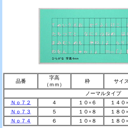
字高
品番
枠
サイ
（ｍｍ）
ノーマルタイプ
Ｎｏ７２
４
１０×６
１４０×
Ｎｏ７３
５
１０×８
１８０×
Ｎｏ７４
６
１０×８
１８０×