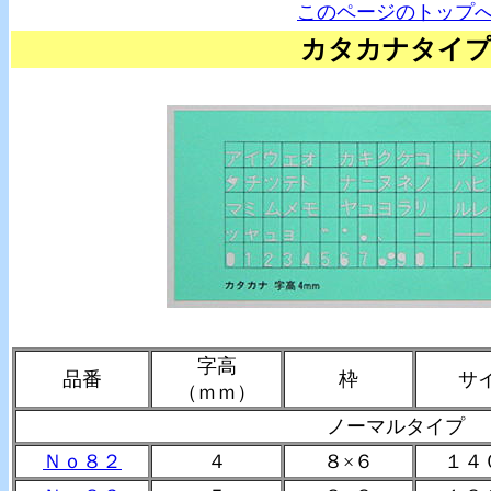
このページのトップ
カタカナタイ
字高
品番
枠
サ
（ｍｍ）
ノーマルタイプ
Ｎｏ８２
４
８×６
１４