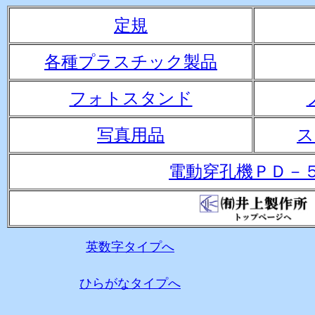
定規
各種プラスチック製品
フォトスタンド
写真用品
ス
電動穿孔機ＰＤ－
英数字タイプへ
ひらがなタイプへ