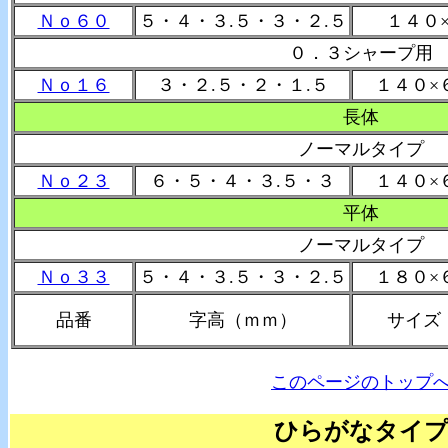
Ｎｏ６０
５・４・３.５・３・２.５
１４０
０．３シャープ用
Ｎｏ１６
３・２.５・２・１.５
１４０×
長体
ノーマルタイプ
Ｎｏ２３
６・５・４・３.５・３
１４０×
平体
ノーマルタイプ
Ｎｏ３３
５・４・３.５・３・２.５
１８０×
品番
字高（ｍｍ）
サイズ
このページのトップ
ひらがなタイ