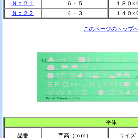
Ｎｏ２１
６・５
１８０×
Ｎｏ２２
４・３
１４０×
このページのトップ
平体
品番
字高（ｍｍ）
サイズ