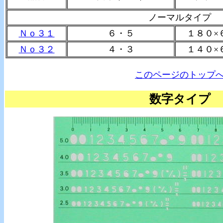
ノーマルタイプ
Ｎｏ３１
６・５
１８０×
Ｎｏ３２
４・３
１４０×
このページのトップ
数字タイプ