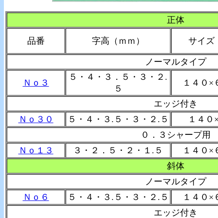
正体
品番
字高（ｍｍ）
サイズ
ノーマルタイプ
５・４・３．５・３・２.
Ｎｏ３
１４０×
５
エッジ付き
Ｎｏ３０
５・４・３.５・３・２.５
１４０
０．３シャープ用
Ｎｏ１３
３・２．５・２・１.５
１４０×
斜体
ノーマルタイプ
Ｎｏ６
５・４・３.５・３・２.５
１４０×
エッジ付き