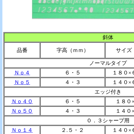
斜体
品番
字高（ｍｍ）
サイズ
ノーマルタイプ
Ｎｏ４
６・５
１８０×
Ｎｏ５
４・３
１４０×
エッジ付き
Ｎｏ４０
６・５
１８０
Ｎｏ５０
４・３
１４０
０．３シャープ用
Ｎｏ１４
２.５・２
１４０×