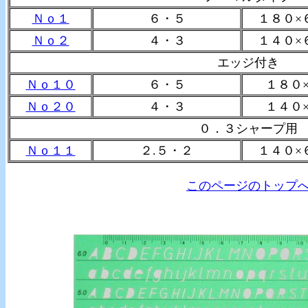
Ｎｏ１
６・５
１８０×
Ｎｏ２
４・３
１４０×
エッジ付き
Ｎｏ１０
６・５
１８０
Ｎｏ２０
４・３
１４０
０．３シャープ用
Ｎｏ１１
２.５・２
１４０×
このページのトップ