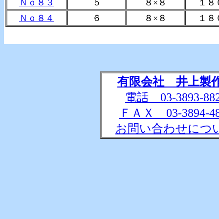
Ｎｏ８３
５
８×８
１８
Ｎｏ８４
６
８×８
１８
有限会社 井上製
電話 03-3893-88
ＦＡＸ 03-3894-48
お問い合わせにつ