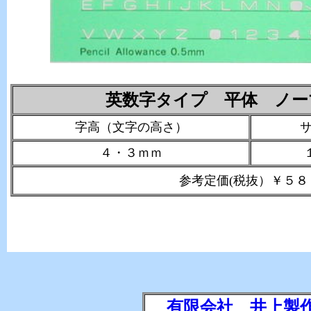
英数字タイプ 平体 ノー
字高（文字の高さ）
４・３ｍｍ
参考定価(税抜）￥５８
有限会社 井上製