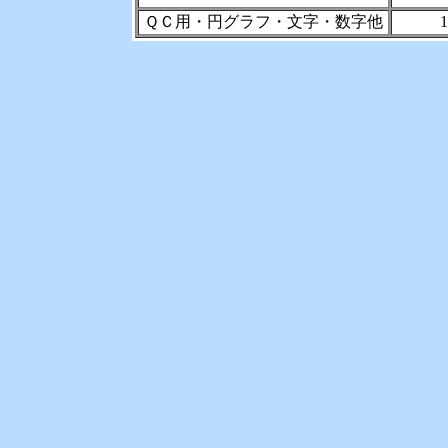
ＱＣ用・円グラフ・文字・数字他