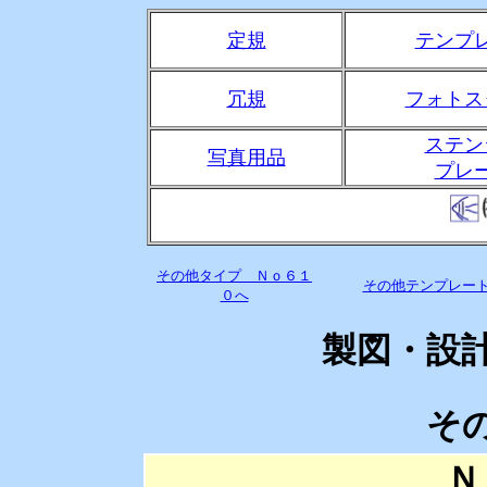
定規
テンプ
冗規
フォトス
ステン
写真用品
プレ
その他タイプ Ｎｏ６１
その他テンプレー
０へ
製図・設
そ
Ｎ