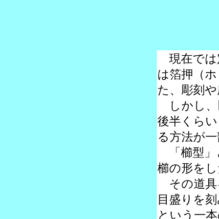
現在では
は箔押（ホ
た、彫刻や
しかし、
後半くらい
る方法が一
「櫛型」
櫛の形をし
その道具
目盛りを刻
という一本