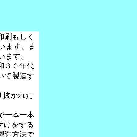
印刷もしく
います。ま
います。
和３０年代
いて製造す
り抜かれた
で一本一本
付けをする
製造方法で