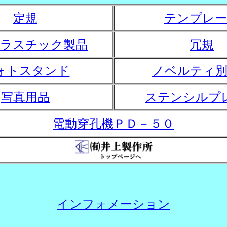
定規
テンプレー
プラスチック製品
冗規
ォトスタンド
ノベルティ別
写真用品
ステンシルプ
電動穿孔機ＰＤ－５０
インフォメーション